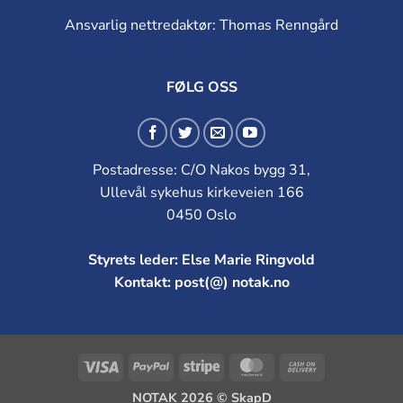
Ansvarlig nettredaktør: Thomas Renngård
FØLG OSS
Postadresse: C/O Nakos bygg 31,
Ullevål sykehus kirkeveien 166
0450 Oslo
Styrets leder: Else Marie Ringvold
Kontakt: post(@) notak.no
Visa
PayPal
Stripe
MasterCard
Cash
On
NOTAK 2026 ©
SkapD