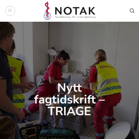
Skip
to
content
Nytt
fagtidskrift –
TRIAGE