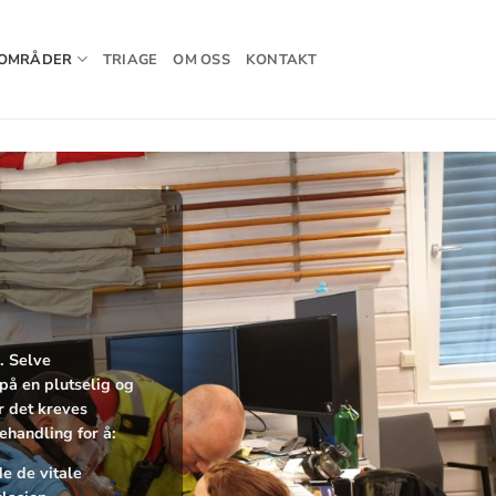
OMRÅDER
TRIAGE
OM OSS
KONTAKT
. Selve
på en plutselig og
r det kreves
ehandling for å:
e de vitale