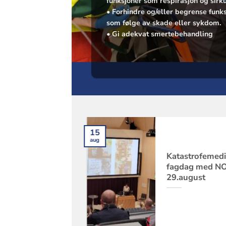
funksjoner som respirasjon og sirku
• Forhindre og/eller begrense funk
som følge av skade eller sykdom.
• Gi adekvat smertebehandling
Helseskjorta og
15
aug
 Leger Uten
ser
Katastrofemedi
fagdag med N
 leger, et
29.august
mt påfunn og en
 baktanke. Vi
på vår nye [...]