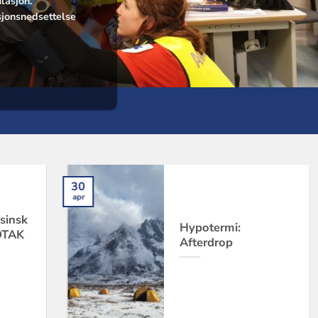
lasjon.
sjonsnedsettelse
30
apr
sinsk
Hypotermi:
OTAK
Afterdrop