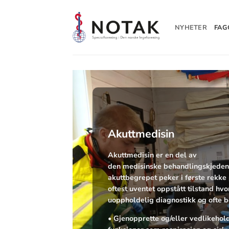
Skip
to
NYHETER
FAG
content
Akuttmedisin
Akuttmedisin er en del av
den medisinske behandlingskjeden
akuttbegrepet peker i første rekke 
oftest uventet oppstått tilstand hvo
uoppholdelig diagnostikk og ofte b
• Gjenopprette og/eller vedlikehold