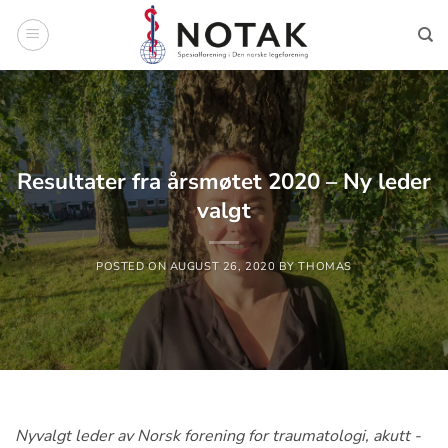
Skip
to
content
Resultater fra årsmøtet 2020 – Ny leder
valgt
POSTED ON
AUGUST 26, 2020
BY
THOMAS
Nyvalgt leder av Norsk forening for traumatologi, akutt -