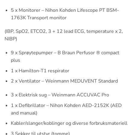
5 x Monitorer – Nihon Kohden Lifescope PT BSM-
1763K Transport monitor
(IBP, SpO2, ETCO2, 3 + 12 lead ECG, temperature x 2,
NIBP)
9 x Sprøytepumper – B Braun Perfusor ® compact
plus
1 x Hamilton-T1 respirator
2 x Ventilator – Weinmann MEDUVENT Standard
3 x Elektrisk sug – Weinmann ACCUVAC Pro
1 x Defibrillator – Nihon Kohden AED-2152K (AED
and manual)
Kabler/slanger/koblinger og diverse forbruksmateriell
3 Sekker til utstyr (tomme)