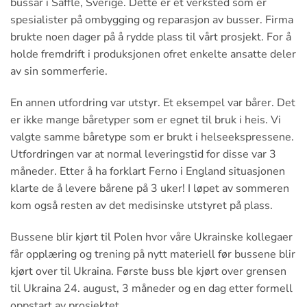
bussar i Säffle, Sverige. Dette er et verksted som er
spesialister på ombygging og reparasjon av busser. Firma
brukte noen dager på å rydde plass til vårt prosjekt. For å
holde fremdrift i produksjonen ofret enkelte ansatte deler
av sin sommerferie.
En annen utfordring var utstyr. Et eksempel var bårer. Det
er ikke mange båretyper som er egnet til bruk i heis. Vi
valgte samme båretype som er brukt i helseekspressene.
Utfordringen var at normal leveringstid for disse var 3
måneder. Etter å ha forklart Ferno i England situasjonen
klarte de å levere bårene på 3 uker! I løpet av sommeren
kom også resten av det medisinske utstyret på plass.
Bussene blir kjørt til Polen hvor våre Ukrainske kollegaer
får opplæring og trening på nytt materiell før bussene blir
kjørt over til Ukraina. Første buss ble kjørt over grensen
til Ukraina 24. august, 3 måneder og en dag etter formell
oppstart av prosjektet.