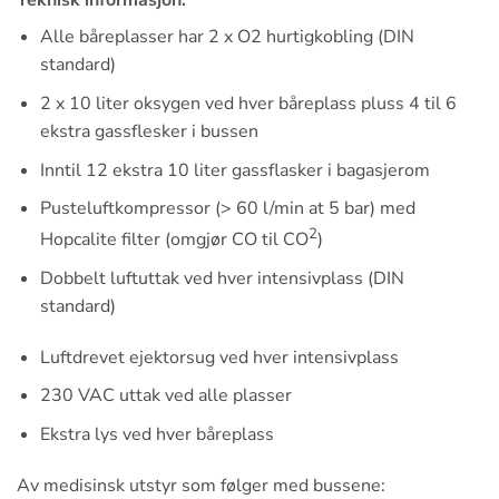
Teknisk informasjon:
Alle båreplasser har 2 x O2 hurtigkobling (DIN
standard)
2 x 10 liter oksygen ved hver båreplass pluss 4 til 6
ekstra gassflesker i bussen
Inntil 12 ekstra 10 liter gassflasker i bagasjerom
Pusteluftkompressor (> 60 l/min at 5 bar) med
2
Hopcalite filter (omgjør CO til CO
)
Dobbelt luftuttak ved hver intensivplass (DIN
standard)
Luftdrevet ejektorsug ved hver intensivplass
230 VAC uttak ved alle plasser
Ekstra lys ved hver båreplass
Av medisinsk utstyr som følger med bussene: